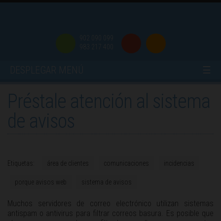
902 090 099
983 217 400
DESPLEGAR MENÚ
☰
Préstale atención al sistema
de avisos
Etiquetas:
área de clientes
comunicaciones
incidencias
porque avisos web
sistema de avisos
Muchos servidores de correo electrónico utilizan sistemas
antispam o antivirus para filtrar correos basura. Es posible que