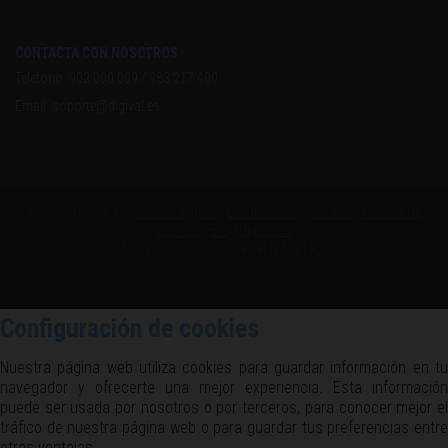
CONTACTA CON NOSOTROS
Teléfono:
902 090 099
/
983 217 400
Email:
soporte@digival.es
© 2026 digival.es -
Avisos legales
-
Condiciones generales
-
Política de
cookies
-
Blog digival.es
Los precios no incluyen el IVA (21%).
Configuración de cookies
Nuestra página web utiliza cookies para guardar información en tu
navegador y ofrecerte una mejor experiencia. Esta información
puede ser usada por nosotros o por terceros, para conocer mejor el
tráfico de nuestra página web o para guardar tus preferencias entre
otras ventajas.