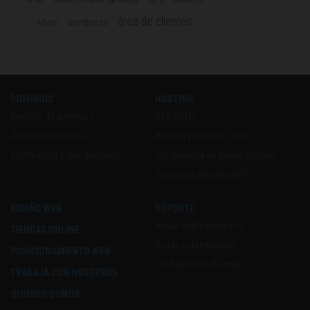
twitter
webadmin
área de clientes
wordpress
whois
DOMINIOS
HOSTING
Registro de dominios
SSD NVMe
Transferir dominios
Hosting Wordpress SSD
Información sobre dominios
Comparativa de planes hosting
Servidores virtuales VPS
DISEÑO WEB
SOPORTE
Ayuda sobre dominios
TIENDAS ONLINE
Ayuda sobre hosting
POSICIONAMIENTO WEB
Configuración de email
TRABAJA CON NOSOTROS
QUIENES SOMOS