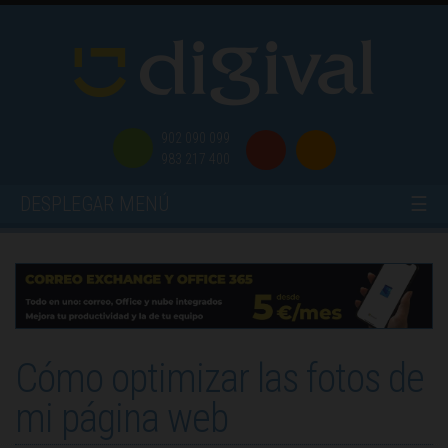
902 090 099
983 217 400
DESPLEGAR MENÚ
☰
Cómo optimizar las fotos de
mi página web