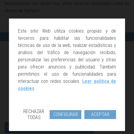
herramientas nos serán muy útiles tanto en resultados como en
ahorro de tiempos.
Este sitio Web utiliza cookies propias y de
Publicación Anterior
Publicación Siguiente
terceros para habilitar las funcionalidades
técnicas de uso de la web, realizar estadísticas y
análisis del tráfico de navegación recibido,
personalizar las preferencias del usuario y otras
para ofrecer anuncios y publicidad. También
permitimos el uso de funcionalidades para
interactuar con redes sociales.
Leer política de
cookies
RECHAZAR
CONFIGURAR
ACEPTAR
TODAS
Categorías