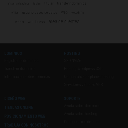
titular
transferir dominios
sistema de avisos
tablas
web
usuario bases de datos
twitter
webadmin
área de clientes
wordpress
whois
DOMINIOS
HOSTING
Registro de dominios
SSD NVMe
Transferir dominios
Hosting Wordpress SSD
Información sobre dominios
Comparativa de planes hosting
Servidores virtuales VPS
DISEÑO WEB
SOPORTE
Ayuda sobre dominios
TIENDAS ONLINE
Ayuda sobre hosting
POSICIONAMIENTO WEB
Configuración de email
TRABAJA CON NOSOTROS