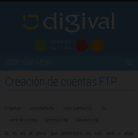
902 090 099
983 217 400
DESPLEGAR MENÚ
☰
Creación de cuentas FTP
Etiquetas:
contraseña ftp
crear cuentas ftp
ftp
panel de control
permisos ftp
usuarios ftp
Si no es el único que administra su sitio web o aloja