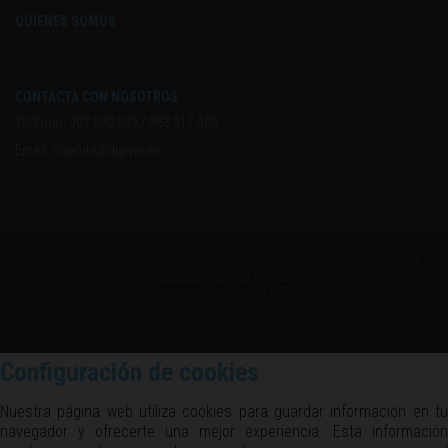
QUIENES SOMOS
CONTACTA CON NOSOTROS
Teléfono:
902 090 099
/
983 217 400
Email:
soporte@digival.es
© 2026 digival.es -
Avisos legales
-
Condiciones generales
-
Política de
cookies
-
Blog digival.es
Los precios no incluyen el IVA (21%).
Configuración de cookies
Nuestra página web utiliza cookies para guardar información en tu
navegador y ofrecerte una mejor experiencia. Esta información