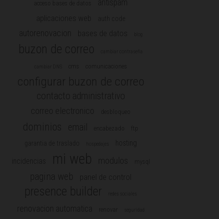
antispam
acceso bases de datos
aplicaciones web
auth code
autorenovacion
bases de datos
blog
buzon de correo
cambiar contraseña
cms
comunicaciones
cambiar DNS
configurar buzon de correo
contacto administrativo
correo electronico
desbloqueo
dominios
email
encabezado
ftp
hosting
garantia de traslado
hospedajes
mi web
modulos
incidencias
mysql
pagina web
panel de control
presence builder
redes sociales
renovacion automatica
renovar
seguridad