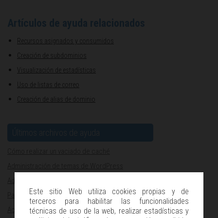
Artículos de ayuda relacionados
Recursos asignados y consumidos
Creación de subdominios
Visualización de estadísticas
Uso de listas de correo
Creación de alias de dominio
Últimos archivos de ayuda
Cómo realizar un vaciado de caché
Administración de temas de WordPress
Administración de plugins de WordPress
Este sitio Web utiliza cookies propias y de
Paquete de herramientas de WordPress
terceros para habilitar las funcionalidades
Actualización de aplicaciones
técnicas de uso de la web, realizar estadísticas y