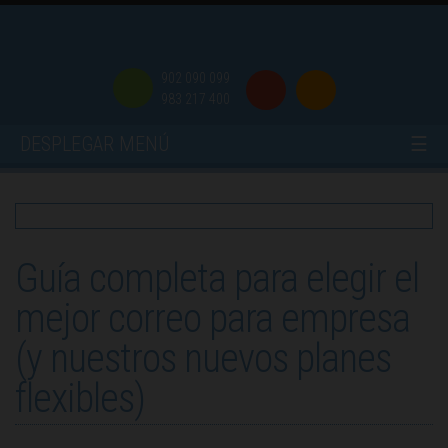
902 090 099
983 217 400
DESPLEGAR MENÚ
☰
Guía completa para elegir el
mejor correo para empresa
(y nuestros nuevos planes
flexibles)