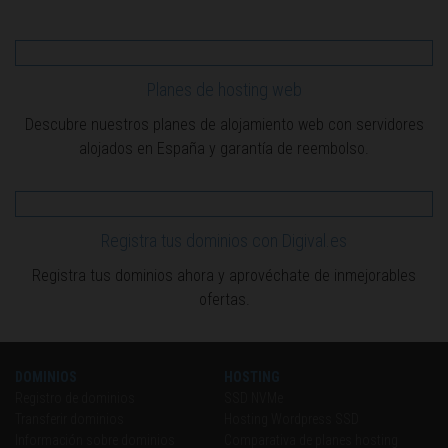
Planes de hosting web
Descubre nuestros planes de alojamiento web con servidores
alojados en España y garantía de reembolso.
Registra tus dominios con Digival.es
Registra tus dominios ahora y aprovéchate de inmejorables
ofertas.
DOMINIOS
HOSTING
Registro de dominios
SSD NVMe
Transferir dominios
Hosting Wordpress SSD
Información sobre dominios
Comparativa de planes hosting