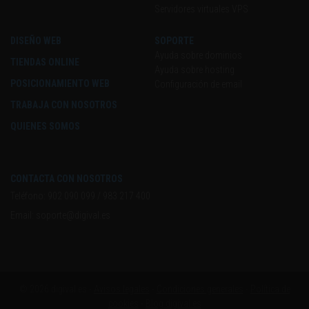
Servidores virtuales VPS
DISEÑO WEB
SOPORTE
Ayuda sobre dominios
TIENDAS ONLINE
Ayuda sobre hosting
POSICIONAMIENTO WEB
Configuración de email
TRABAJA CON NOSOTROS
QUIENES SOMOS
CONTACTA CON NOSOTROS
Teléfono:
902 090 099
/
983 217 400
Email:
soporte@digival.es
© 2026 digival.es -
Avisos legales
-
Condiciones generales
-
Política de
cookies
-
Blog digival.es