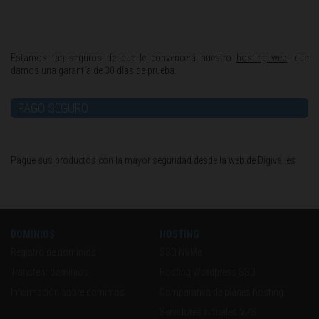
Estamos tan seguros de que le convencerá nuestro
hosting web
, que
damos una garantía de 30 días de prueba.
PAGO SEGURO
Pague sus productos con la mayor seguridad desde la web de Digival.es
DOMINIOS
HOSTING
Registro de dominios
SSD NVMe
Transferir dominios
Hosting Wordpress SSD
Información sobre dominios
Comparativa de planes hosting
Servidores virtuales VPS