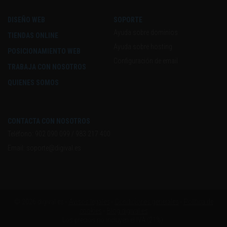
DISEÑO WEB
SOPORTE
Ayuda sobre dominios
TIENDAS ONLINE
Ayuda sobre hosting
POSICIONAMIENTO WEB
Configuración de email
TRABAJA CON NOSOTROS
QUIENES SOMOS
CONTACTA CON NOSOTROS
Teléfono:
902 090 099
/
983 217 400
Email:
soporte@digival.es
© 2026 digival.es -
Avisos legales
-
Condiciones generales
-
Política de
cookies
-
Blog digival.es
Los precios no incluyen el IVA (21%).