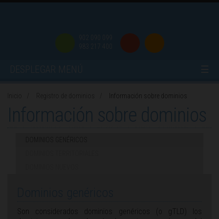
902 090 099
983 217 400
DESPLEGAR MENÚ
☰
Inicio
Registro de dominios
Información sobre dominios
Información sobre dominios
DOMINIOS GENÉRICOS
DOMINIOS TERRITORIALES
DOMINIOS NUEVOS
Dominios genéricos
Son considerados dominios genéricos (o gTLD) los