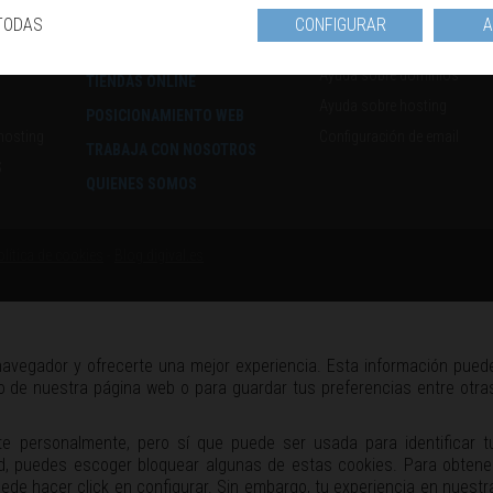
TODAS
CONFIGURAR
A
DISEÑO WEB
SOPORTE
Ayuda sobre dominios
TIENDAS ONLINE
D
Ayuda sobre hosting
POSICIONAMIENTO WEB
hosting
Configuración de email
TRABAJA CON NOSOTROS
S
QUIENES SOMOS
olítica de cookies
-
Blog digival.es
navegador y ofrecerte una mejor experiencia. Esta información pued
co de nuestra página web o para guardar tus preferencias entre otra
e personalmente, pero sí que puede ser usada para identificar t
ad, puedes escoger bloquear algunas de estas cookies. Para obtene
ede hacer click en configurar. Sin embargo, tu experiencia en nuestr