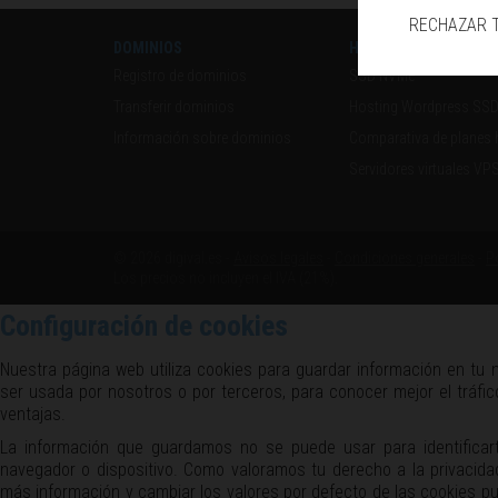
RECHAZAR 
DOMINIOS
HOSTING
Registro de dominios
SSD NVMe
Transferir dominios
Hosting Wordpress SS
Información sobre dominios
Comparativa de planes 
Servidores virtuales VP
© 2026 digival.es -
Avisos legales
-
Condiciones generales
-
P
Los precios no incluyen el IVA (21%).
Configuración de cookies
Nuestra página web utiliza cookies para guardar información en tu 
ser usada por nosotros o por terceros, para conocer mejor el tráfi
ventajas.
La información que guardamos no se puede usar para identificart
navegador o dispositivo. Como valoramos tu derecho a la privacid
más información y cambiar los valores por defecto de las cookies pu