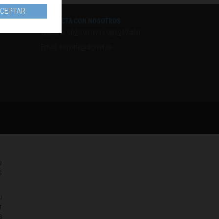
CEPTAR
CONTACTA CON NOSOTROS
Teléfono:
902 090 099
/
983 217 400
Email:
soporte@digival.es
e
s
u
r
a