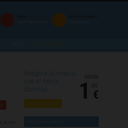
Email
Área de clientes
soporte@digival.es
Iniciar sesión
BLOG
KIT DIGITAL
Asegura tu marca
desde
con el mejor
1
,99
dominio
€
Registrar dominio
nl
PRUÉBALO GRATIS
o .nl con