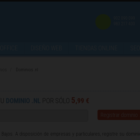
902 090 099
983 217 400
OFFICE
DISEÑO WEB
TIENDAS ONLINE
SEO
nios
Dominios .nl
5
TU
DOMINIO .NL
POR SÓLO
,99 €
Registrar dominio .
es Bajos. A disposición de empresas y particulares, registre su domini