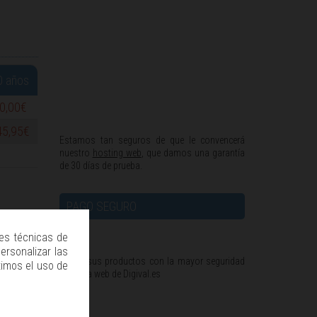
0 años
0,00€
45,95€
Estamos tan seguros de que le convencerá
nuestro
hosting web
, que damos una garantía
de 30 días de prueba.
PAGO SEGURO
des técnicas de
ersonalizar las
Pague sus productos con la mayor seguridad
timos el uso de
desde la web de Digival.es