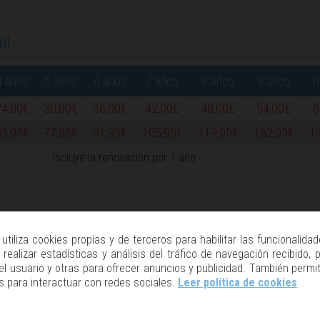
nl
4 años
5 años
6 años
7 años
8 años
9 años
1
24,00€
30,00€
36,00€
42,00€
48,00€
54,00€
6
63,95€
77,95€
91,95€
105,95€
119,95€
132,95€
1
Incluye la renovación por 1 año
 utiliza cookies propias y de terceros para habilitar las funcionalida
realizar estadísticas y análisis del tráfico de navegación recibido, p
el usuario y otras para ofrecer anuncios y publicidad. También permi
s para interactuar con redes sociales.
Leer política de cookies