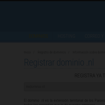
DOMINIOS
HOSTING
CORREO Y 
Inicio
Registro de dominios
Información sobre domi
Registrar dominio .nl
REGISTRA YA 
El dominio .nl es la extensión territorial de los Pais