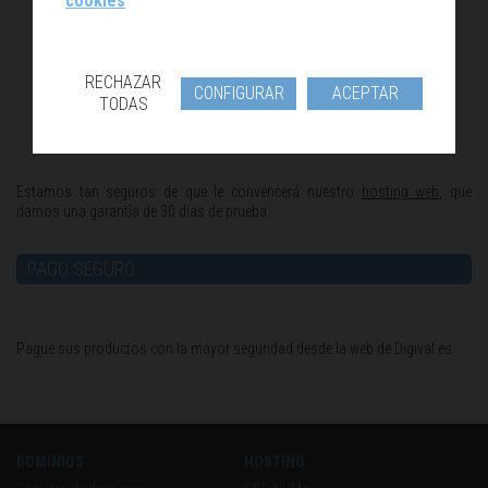
cookies
RECHAZAR
CONFIGURAR
ACEPTAR
TODAS
Estamos tan seguros de que le convencerá nuestro
hosting web
, que
damos una garantía de 30 días de prueba.
PAGO SEGURO
Pague sus productos con la mayor seguridad desde la web de Digival.es
DOMINIOS
HOSTING