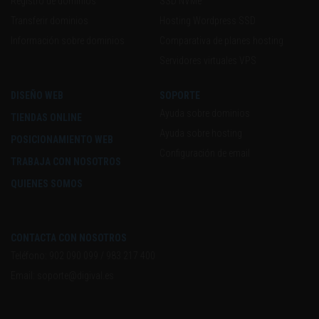
Registro de dominios
SSD NVMe
Transferir dominios
Hosting Wordpress SSD
Información sobre dominios
Comparativa de planes hosting
Servidores virtuales VPS
DISEÑO WEB
SOPORTE
Ayuda sobre dominios
TIENDAS ONLINE
Ayuda sobre hosting
POSICIONAMIENTO WEB
Configuración de email
TRABAJA CON NOSOTROS
QUIENES SOMOS
CONTACTA CON NOSOTROS
Teléfono:
902 090 099
/
983 217 400
Email:
soporte@digival.es