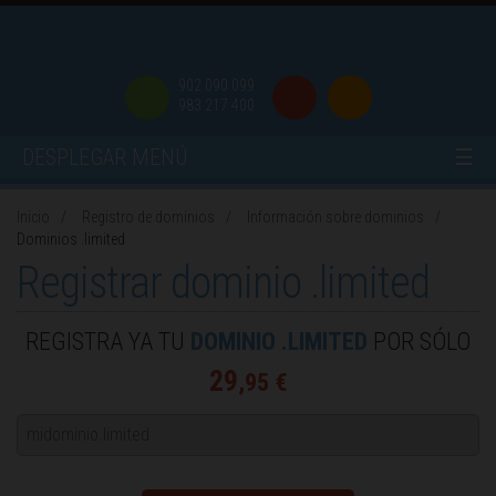
902 090 099
983 217 400
DESPLEGAR MENÚ
☰
Inicio
Registro de dominios
Información sobre dominios
Dominios .limited
Registrar dominio .limited
REGISTRA YA TU
DOMINIO .LIMITED
POR SÓLO
29
,95 €