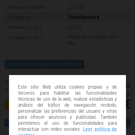
221,63€
Transferencia
29,95€
Incluye la renovación por 1
año
« Volver a información sobre dominios
Asegura tu marca con el mejor
desde
Este sitio Web utiliza cookies propias y de
dominio
1
terceros para habilitar las funcionalidades
,99
técnicas de uso de la web, realizar estadísticas y
€
análisis del tráfico de navegación recibido,
Registrar dominio
personalizar las preferencias del usuario y otras
para ofrecer anuncios y publicidad. También
PRUÉBALO GRATIS
permitimos el uso de funcionalidades para
interactuar con redes sociales.
Leer política de